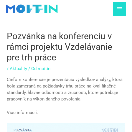
Preskočiť
Hlav
na
obsah
Men
Post
navigation
Pozvánka na konferenciu v
rámci projektu Vzdelávanie
pre trh práce
/
Aktuality
/ Od
moitin
Cieľom konferencie je prezentácia výsledkov analýzy, ktorá
bola zameraná na požiadavky trhu práce na kvalifikačné
štandardy, hlavne odbornosti a zručnosti, ktoré potrebuje
pracovník na výkon daného povolania.
Viac informácií: