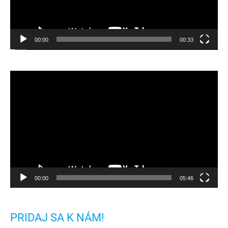
00:00
00:33
Video
prehrávač
00:00
05:46
PRIDAJ SA K NÁM!