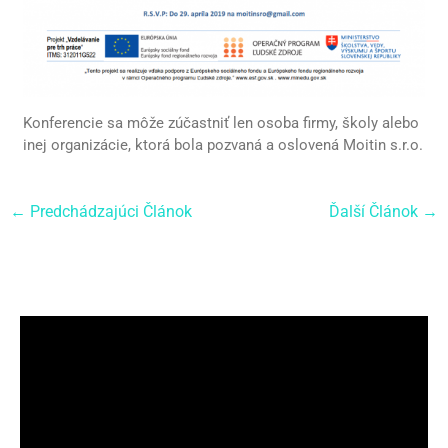
Konferencie sa môže zúčastniť len osoba firmy, školy alebo
inej organizácie, ktorá bola pozvaná a oslovená Moitin s.r.o.
←
Predchádzajúci Článok
Ďalší Článok
→
Video
prehrávač