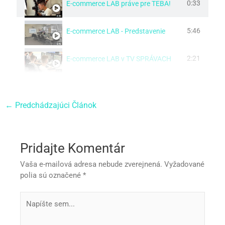
0:33
E-commerce LAB práve pre TEBA!
5:46
E-commerce LAB - Predstavenie
2:21
E-commerce LAB v TV SPRÁVACH
←
Predchádzajúci Článok
Pridajte Komentár
Vaša e-mailová adresa nebude zverejnená.
Vyžadované
polia sú označené
*
Napíšte
sem...