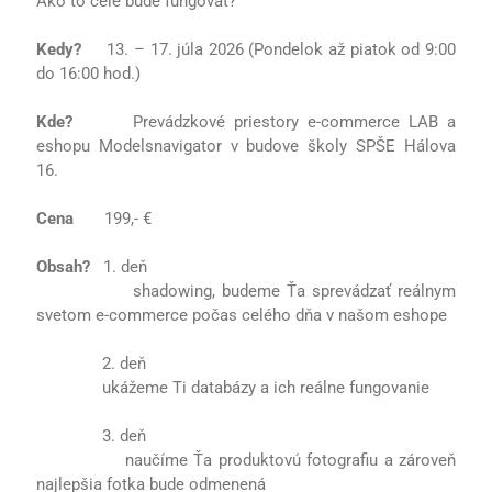
Ako to celé bude fungovať?
Kedy?
13. – 17. júla 2026 (Pondelok až piatok od 9:00
do 16:00 hod.)
Kde?
Prevádzkové priestory e-commerce LAB a
eshopu Modelsnavigator v budove školy SPŠE Hálova
16.
Cena
199,- €
Obsah?
1. deň
shadowing, budeme Ťa sprevádzať reálnym
svetom e-commerce počas celého dňa v našom eshope
2. deň
ukážeme Ti databázy a ich reálne fungovanie
3. deň
naučíme Ťa produktovú fotografiu a zároveň
najlepšia fotka bude odmenená