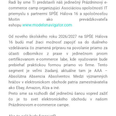
Radi by sme Ti predstavili náš jedinečný Prázdninový e-
commerce camp organizujúci Asociáciou spoločností IT
priemyslu s partnermi SPŠE Hálova 16 a spoločnosťou
Moitin ako prevádzkovateľa
www.modelsnavigator.com
eshopu
Od nového školského roku 2026/2027 na SPŠE Hálova
16 budú mať žiaci možnosť zapojiť sa do duálneho
vzdelávania čo znamená prípravu na povolanie priamo za
účasti odborníkov z praxe v jedinečnom prvom
certifikovanom e-commerce labe, kde vyučovanie bude
prebiehať praktickou formou priamo vo firme. Tento
segment je veľmi žiadaný, aktuálne tam je AAA –
Absolútna Absencia Absolventov. Medzi významných
hráčov v elektronickom obchode patria zamestnávatelia
ako Ebay, Amazon, Alza a iné.
Preto sme sa rozhodli dať jedinečnú šancu vopred zažiť
čo je to svet elektronického obchodu v našom
Prázdninovom e-commerce campe.