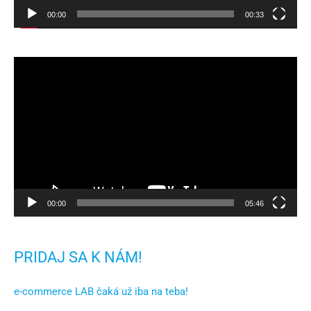
00:00
00:33
Video
prehrávač
00:00
05:46
PRIDAJ SA K NÁM!
e-commerce LAB čaká už iba na teba!